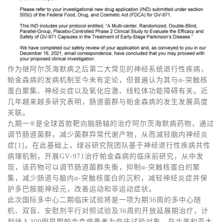
作为继阿尔茨海默病之后第二大常见的神经系统退行性疾病，
帕金森病的发病机制至今未有定论，但普遍认为其与α-突触核
蛋白聚集、神经炎症以及氧化应激、线粒体功能障碍有关。近
几年越来越多研究表明，肠道菌群与帕金森病的发生发展高度
关联。
九期一®是全球首款靶向脑肠轴的治疗阿尔茨海默病药物，通过
调节肠道菌群，减少菌群异常代谢产物，从而减轻脑内神经炎
症[1]。在此基础上，绿谷研究院团队基于神经退行性疾病共性
病理机制，开展GV-971治疗帕金森病的临床前研究，从中发
现，该药物可以调节肠道菌群失衡，抑制α-突触核蛋白的聚
集，减少肠道与脑内α-突触核蛋白的沉积，减轻神经炎症并保
护多巴胺能神经元，改善运动和非运动症状。
此次国际多中心二期临床试验将是一项为期36周的多中心随
机、双盲、安慰剂平行对照试验及36周的开放延展期治疗，计
划纳入300例早期帕金森病患者为临床试验对象，在北美和亚太