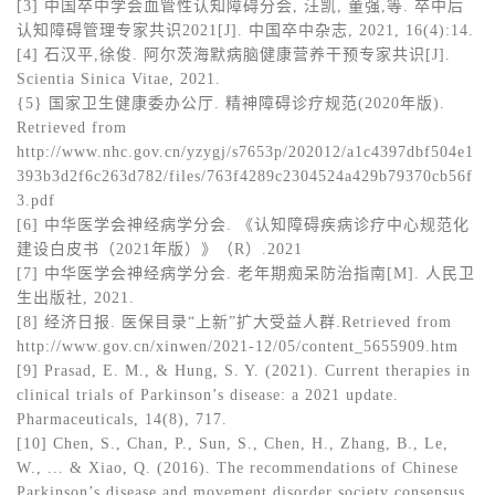
[3] 中国卒中学会血管性认知障碍分会, 汪凯, 董强,等. 卒中后
认知障碍管理专家共识2021[J]. 中国卒中杂志, 2021, 16(4):14.
[4] 石汉平,徐俊. 阿尔茨海默病脑健康营养干预专家共识[J].
Scientia Sinica Vitae, 2021.
{5} 国家卫生健康委办公厅. 精神障碍诊疗规范(2020年版).
Retrieved from
http://www.nhc.gov.cn/yzygj/s7653p/202012/a1c4397dbf504e1
393b3d2f6c263d782/files/763f4289c2304524a429b79370cb56f
3.pdf
[6] 中华医学会神经病学分会. 《认知障碍疾病诊疗中心规范化
建设白皮书（2021年版）》（R）.2021
[7] 中华医学会神经病学分会. 老年期痴呆防治指南[M]. 人民卫
生出版社, 2021.
[8] 经济日报. 医保目录“上新”扩大受益人群.Retrieved from
http://www.gov.cn/xinwen/2021-12/05/content_5655909.htm
[9] Prasad, E. M., & Hung, S. Y. (2021). Current therapies in
clinical trials of Parkinson’s disease: a 2021 update.
Pharmaceuticals, 14(8), 717.
[10] Chen, S., Chan, P., Sun, S., Chen, H., Zhang, B., Le,
W., ... & Xiao, Q. (2016). The recommendations of Chinese
Parkinson’s disease and movement disorder society consensus