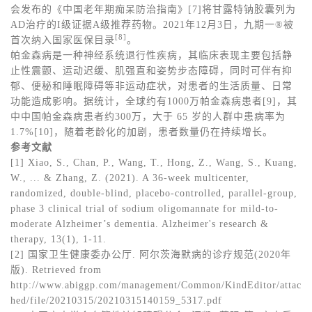
会发布的《中国老年期痴呆防治指南》[7]将甘露特钠胶囊列为
AD治疗的I级证据A级推荐药物。2021年12月3日，九期一®被
[8]
首次纳入国家医保目录
。
帕金森病是一种神经系统退行性疾病，其临床表现主要包括静
止性震颤、运动迟缓、肌强直和姿势步态障碍，同时可伴有抑
郁、便秘和睡眠障碍等非运动症状，对患者的生活质量、日常
功能造成影响。据统计，全球约有1000万帕金森病患者[9]，其
中中国帕金森病患者约300万，大于 65 岁的人群中患病率为
1.7%[10]，随着老龄化的加剧，患者数量仍在持续增长。
参考文献
[1] Xiao, S., Chan, P., Wang, T., Hong, Z., Wang, S., Kuang,
W., ... & Zhang, Z. (2021). A 36-week multicenter,
randomized, double-blind, placebo-controlled, parallel-group,
phase 3 clinical trial of sodium oligomannate for mild-to-
moderate Alzheimer’s dementia. Alzheimer's research &
therapy, 13(1), 1-11.
[2] 国家卫生健康委办公厅. 阿尔茨海默病的诊疗规范(2020年
版). Retrieved from
http://www.abiggp.com/management/Common/KindEditor/attac
hed/file/20210315/20210315140159_5317.pdf