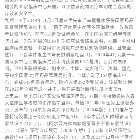
地区的30家临床中心开展，以评估该药物治疗早期帕金森病的
疗效和安全性。
九期一®于2019年11月2日通过优先审评审批程序获得国家药品
监督管理局审批上市，“用于轻度至中度阿尔茨海默病，改善患
者认知功能”。在有818例受试者参加、在全国34家三级甲等医
院开展、为期36周的国内Ⅲ期临床试验结果表明：九期一®可明
显持续改善轻、中度阿尔茨海默病患者认知功能障碍，且安全
性好，不良事件发生率与安慰剂组相当[1]。2020年4月九期一®
国际多中心三期临床试验申请获美国FDA批准，目前进展顺
利，已相继获得美国、加拿大、中国、澳大利亚、法国、捷克
等10个国家/地区药品管理局批准，全球启动了154家临床中
心，完成949例患者筛选，随机入组292例受试者。该试验计划
在2025年全部完成，并于之后开展海外新药注册上市工作。
上市后，基于良好的安全性和临床疗效，九期一®相继被纳入各
大临床医学权威的诊疗指南当中，包括2021年1月国家卫健委办
公厅发布的《阿尔茨海默病诊疗规范（2020年版）》[2]推荐甘
露特钠胶囊用于治疗轻度至中度AD、《卒中后认知障碍管理专
家共识2021》[3]、《阿尔茨海默病脑健康营养干预专家共识》
[4]、《精神障碍诊疗规范（2020 年版）》[5]和《认知障碍疾
病诊疗中心规范化建设白皮书》[6]，以及2021年12月中华医学