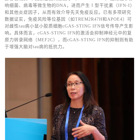
响细菌、病毒等微生物的DNA，进而产生Ⅰ型干扰素（IFN-I）
和其他炎症因子，从而有效介导先天免疫反应。已有多项研究
数据证实，免疫风险等位基因（如TREM2R47H和APOE4）可
对雌性tau病小鼠小胶质细胞cGAS-STING IFN信号传导产生影
响。具体而言，cGAS-STING IFN的激活会抑制神经元中的复
原力转录网络（MEF2C），而cGAS-STING IFN的抑制则有助
于增强大脑对tau病的抵抗力。