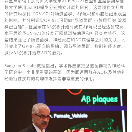
并重点解读了芝加哥大学使用APPPS1-21模型和圣路易斯华盛
顿大学使用5xFAD模型分别独立开展的研究。这两项独立开展
的研究均探讨了GV-971对肠道菌群、Aβ沉积和小胶质细胞表型
的影响，并分别证实GV-971可靶向“肠道菌群-小胶质细胞-淀粉
样蛋白轴”，且显示在Aβ沉积开始时或在Aβ沉积已经达到较高
水平后给予GV-971治疗均可降低斑块病理和神经炎症特征。这
些结果验证了肠道菌群、神经炎症和AD病理学之间的关联，同
时突出了GV-971靶向脑肠轴，调节肠道菌群、抑制神经炎症、
减少Aβ沉积并治疗AD的潜力。
Sangram Sisodia教授指出，学术界应该把肠道菌群视为神经科
学研究中一个非常重要的基础，因为肠道菌群在AD以及其他神
经退行性疾病的病理中发挥着非常重要的作用。