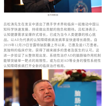
吕松涛先生在发言中道出了携手学术界和临床一起推动中国认
知科学快速发展、持续做出贡献的抱负和期待。吕松涛表示，
认知健康需求呈爆炸式增长，已成为当今人类健康的核心挑
战。以AD为代表的认知障碍疾病发病率呈快速增长趋势。自
2019年12月29日甘露特钠胶囊上市以来，已惠及逾15万患者。
其独特的临床疗效，获得了越来越多的患者及医生的认可。这
进一步验证了从整体观出发、系统性治疗AD的脑肠轴作用机制
能够突破单一靶点的局限性，或为应对AD等全身的慢性系统性
认知障碍疾病打开全新的临床治疗格局。