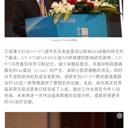
王琼博士针对GV-971调节先天免疫激活以影响AD进展的研究作
了解读。GV-971对5xFAD小鼠AD样病理的影响研究表明，GV-
971可改善空间学习和记忆，减少突触前蛋白，并能抑制高度磷
酸化的tau蛋白（p-tau）的产生，减轻小胶质细胞的活化，同时
对不溶性斑块的形成没有影响。该研究为GV-971靶向肠道菌群
治疗AD这一新策略提供了更翔实的证据。当前，新的真实世界
临床研究受试患者已经完成了入组，随访工作也将在今年12月
完成，未来将进一步作出临床数据的全面分析，或能获得更多
的AD治疗证据。