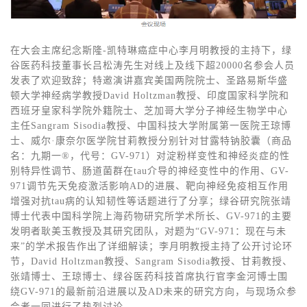
在大会主席纪念斯隆-凯特琳癌症中心李月明教授的主持下，绿
谷医药科技董事长吕松涛先生对线上及线下超20000名参会人员
发表了欢迎致辞；特邀演讲嘉宾美国两院院士、圣路易斯华盛
顿大学神经病学教授David Holtzman教授、印度国家科学院和
西班牙皇家科学院外籍院士、芝加哥大学分子神经生物学中心
主任Sangram Sisodia教授、中国科技大学附属第一医院王琼博
士、威尔·康奈尔医学院甘莉教授分别针对甘露特钠胶囊（商品
名：九期一®，代号：GV-971）对淀粉样变性和神经炎症的性
别特异性调节、肠道菌群在tau介导的神经变性中的作用、GV-
971调节先天免疫激活影响AD的进展、靶向神经免疫相互作用
增强对抗tau病的认知韧性等话题进行了分享；绿谷研究院张靖
博士代表中国科学院上海药物研究所学术所长、GV-971的主要
发明者耿美玉教授及其研究团队，对题为“GV-971：现在与未
来”的学术报告作出了详细解读；李月明教授主持了公开讨论环
节，David Holtzman教授、Sangram Sisodia教授、甘莉教授、
张靖博士、王琼博士、绿谷医药科技首席执行官李金河博士围
绕GV-971的最新前沿进展以及AD未来的研究方向，与现场众参
会者一同进行了热烈讨论。