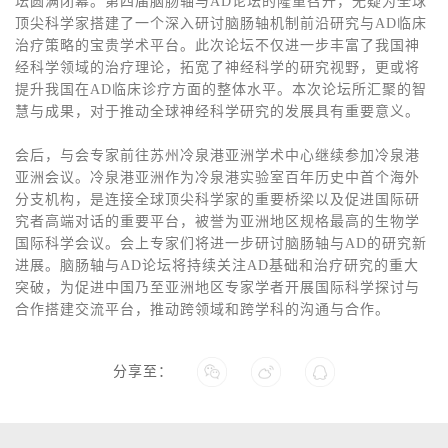
坛圆满闭幕。第四届脑肠轴与AD论坛的隆重召开，无疑为全球
顶尖科学家搭建了一个深入研讨脑肠轴机制前沿研究与AD临床
治疗策略的宝贵学术平台。此次论坛不仅进一步丰富了我国神
经科学领域的治疗理论，拓宽了神经科学的研究视野，更或将
提升我国在AD临床诊疗方面的整体水平。本次论坛所汇聚的智
慧与成果，对于推动全球神经科学研究的发展具有重要意义。
会后，与会专家前往苏州冷泉港亚洲学术中心继续参加冷泉港
亚洲会议。冷泉港亚洲作为冷泉港实验室百年历史中首个海外
分支机构，是连接全球顶尖科学家的重要桥梁以及促进国际研
究者高端对话的重要平台，被誉为亚洲地区规格最高的生物学
国际科学会议。会上专家们将进一步研讨脑肠轴与AD的研究新
进展。脑肠轴与AD论坛将持续关注AD基础和治疗研究的重大
突破，为促进中国乃至亚洲地区专家学者开展国际科学探讨与
合作搭建交流平台，推动跨领域和跨学科的沟通与合作。
分享至：