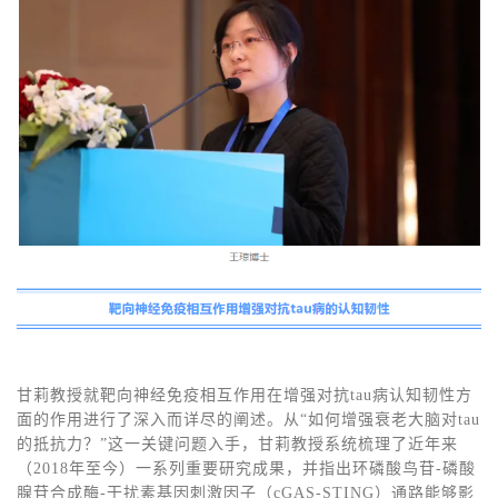
甘莉教授就靶向神经免疫相互作用在增强对抗tau病认知韧性方
面的作用进行了深入而详尽的阐述。从“如何增强衰老大脑对tau
的抵抗力？”这一关键问题入手，甘莉教授系统梳理了近年来
（2018年至今）一系列重要研究成果，并指出环磷酸鸟苷-磷酸
腺苷合成酶-干扰素基因刺激因子（cGAS-STING）通路能够影