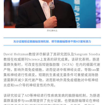
David Holtzman教授详尽解读了其研究团队及Sangram Sisodia
教授在权威期刊Science上发表的研究成果。该研究表明，肠道
菌群失衡时，可改变包括短链脂肪酸（SCFA）在内的细菌代谢
产物，影响外周免疫细胞，进而促进中枢神经炎症，导致tau聚
集和神经退行性病变。短期抗生素或无菌条件可重塑或消除肠
道菌群并减少其代谢产物，进而影响外周免疫细胞对中枢神经
炎症和tau介导的神经变性的作用。
该研究验证了AD等神经退行性疾病发病的脑肠轴机制，为肠道
菌群直接参与tau病理提供了充分证据，也使脑肠轴理论在神经