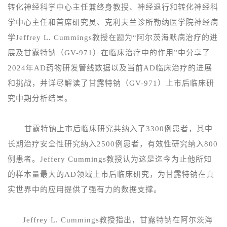
转化神经科学中心主任兼终身教授、神经退行和转化神经科
学中心主任和首席研究员、克利夫兰诊所勒纳医学院神经病
学Jeffrey L. Cummings教授在题为“阿尔茨海默病治疗的进
展及甘露特钠（GV-971）在临床治疗中的作用”
中分享了
2024年AD药物研发管线数据以及当前AD临床治疗的进展
和挑战，并
详尽解读了甘露特钠（
GV-971）上市后临床研
究中期分析结果
。
甘露特钠
上市后临床研究共纳入了
3300例患者，其中
长期治疗安全性研究纳入2500例患者，有效性研究纳入800
例患者。Jeffery Cummings教授认为这是迄今为止他所知
的样本量最大的AD领域上市后临床研究，为甘露特钠在真
实世界中的应用提供了强有力的数据支撑。
Jeffrey L. Cummings教授
指出，
甘露特钠在
阿尔茨海