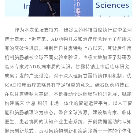
作为本次论坛支持方，绿谷医药科技首席执行官李金河
博士表示：“
近年来，
AD药物
开
发和治疗理念
经历了前所未
有的突破性进展。特别是
自
甘露特钠
上市
以来
，其背后作用
机制脑肠轴被全球不同实验室验证
，
也极大地加深了
科研及
临床专家
对
AD疾病本质的认识
。
甘露特钠上市后
临床研究
成果引发的广泛讨论，
对于
深入理解甘露特钠
作用
机制，优
化
AD
临床
治疗
策略
具有举足轻重的意义
。
绿谷医药科技正
在
以
甘露特钠
为基础，不断推动
全球脑肠轴科研进展
，
赋能
构建临床
-信息-科研-市场一体化的智能运营平台，以人工智
能和脑肠轴理论为核心，整合全球资源，建设集专家、临床
医生、患者协同的认知产业生态系统，开创数据驱动的认知
健康创新范式，贡献集药物创新和疾病诊断于一体的个体化